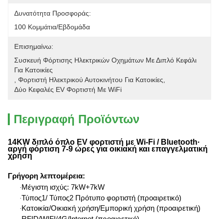
Δυνατότητα Προσφοράς:
100 Κομμάτια/εβδομάδα
Επισημαίνω:
Συσκευή Φόρτισης Ηλεκτρικών Οχημάτων Με Διπλό Κεφάλι 
Για Κατοικίες
, 
Φορτιστή Ηλεκτρικού Αυτοκινήτου Για Κατοικίες
, 
Δύο Κεφαλές EV Φορτιστή Με WiFi
Περιγραφή Προϊόντων
14KW διπλό όπλο EV φορτιστή με Wi-Fi / Bluetooth∙
αργή φόρτιση 7-9 ώρες για οικιακή και επαγγελματική
χρήση
Γρήγορη λεπτομέρεια
:
Μέγιστη ισχύς: 7kW+7kW
·
Τύπος1/ Τύπος2 Πρότυπο φορτιστή (προαιρετικό)
·
Κατοικία/Οικιακή χρήση/Εμπορική χρήση (προαιρετική)
·
RFID/WIFI/4G/Internet (προαιρετικό)