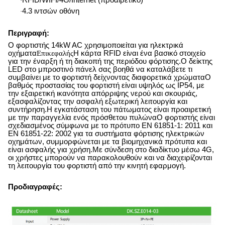
·
4.3 ιντσών οθόνη
·
Περιγραφή:
Ο φορτιστής 14kW AC χρησιμοποιείται για ηλεκτρικά
οχήματα
Επικεφαλής
Η κάρτα RFID είναι ένα βασικό στοιχείο
για την έναρξη ή τη διακοπή της περιόδου φόρτισης.Ο δείκτης
LED στο μπροστινό πάνελ σας βοηθά να καταλάβετε τι
συμβαίνει με το φορτιστή δείχνοντας διαφορετικά χρώματαΟ
βαθμός προστασίας του φορτιστή είναι υψηλός ως IP54, με
την εξαιρετική ικανότητα απόρριψης νερού και σκουριάς,
εξασφαλίζοντας την ασφαλή εξωτερική λειτουργία και
συντήρηση.Η εγκατάσταση του πάτωματος είναι προαιρετική
με την παραγγελία ενός πρόσθετου πυλώναΟ φορτιστής είναι
σχεδιασμένος σύμφωνα με το πρότυπο EN 61851-1: 2011 και
EN 61851-22: 2002 για τα συστήματα φόρτισης ηλεκτρικών
οχημάτων, συμμορφώνεται με τα βιομηχανικά πρότυπα και
είναι ασφαλής για χρήση.Με σύνδεση στο διαδίκτυο μέσω 4G,
οι χρήστες μπορούν να παρακολουθούν και να διαχειρίζονται
τη λειτουργία του φορτιστή από την κινητή εφαρμογή.
Προδιαγραφές: