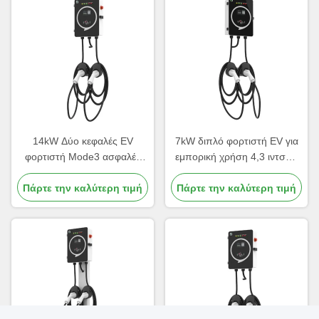
14kW Δύο κεφαλές EV
7kW διπλό φορτιστή EV για
φορτιστή Mode3 ασφαλές
εμπορική χρήση 4,3 ιντσών
έλεγχο για BYD ATTO NEIO
οθόνη με κάρτα RFID
Xpeng ηλεκτρικό αυτοκίνητο
Πάρτε την καλύτερη τιμή
Πάρτε την καλύτερη τιμή