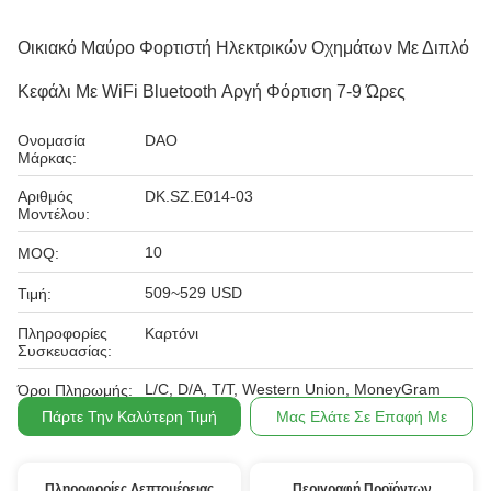
Οικιακό Μαύρο Φορτιστή Ηλεκτρικών Οχημάτων Με Διπλό
Κεφάλι Με WiFi Bluetooth Αργή Φόρτιση 7-9 Ώρες
Ονομασία
DAO
Μάρκας:
Αριθμός
DK.SZ.E014-03
Μοντέλου:
10
MOQ:
509~529 USD
Τιμή:
Πληροφορίες
Καρτόνι
Συσκευασίας:
L/C, D/A, T/T, Western Union, MoneyGram
Όροι Πληρωμής:
Πάρτε Την Καλύτερη Τιμή
Μας Ελάτε Σε Επαφή Με
Πληροφορίες Λεπτομέρειας
Περιγραφή Προϊόντων