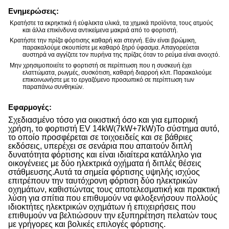
Ενημερώσεις:
Κρατήστε τα εκρηκτικά ή εύφλεκτα υλικά, τα χημικά προϊόντα, τους ατμούς
και άλλα επικίνδυνα αντικείμενα μακριά από το φορτιστή.
Κρατήστε την πρίζα φόρτισης καθαρή και στεγνή. Εάν είναι βρώμικη,
παρακαλούμε σκουπίστε με καθαρό ξηρό ύφασμα. Απαγορεύεται
αυστηρά να αγγίζετε τον πυρήνα της πρίζας όταν το ρεύμα είναι ανοιχτό.
Μην χρησιμοποιείτε το φορτιστή σε περίπτωση που η συσκευή έχει
ελαττώματα, ρωγμές, συσκότιση, καθαρή διαρροή κλπ. Παρακαλούμε
επικοινωνήστε με το εργαζόμενο προσωπικό σε περίπτωση των
παραπάνω συνθηκών.
Εφαρμογές:
Σχεδιασμένο τόσο για οικιστική όσο και για εμπορική
χρήση, το φορτιστή EV 14kW
(
7kW+7kW
)
Το σύστημα αυτό,
το οποίο προσφέρεται σε τοιχοειδείς και σε βάθριες
εκδόσεις, υπερέχει σε σενάρια που απαιτούν διπλή
δυνατότητα φόρτισης και είναι ιδιαίτερα κατάλληλο για
οικογένειες με δύο ηλεκτρικά οχήματα ή διπλές θέσεις
στάθμευσης.Αυτά τα σημεία φόρτισης υψηλής ισχύος
επιτρέπουν την ταυτόχρονη φόρτιση δύο ηλεκτρικών
οχημάτων, καθιστώντας τους αποτελεσματική και πρακτική
λύση για σπίτια που επιθυμούν να φιλοξενήσουν πολλούς
ιδιοκτήτες ηλεκτρικών οχημάτων ή επιχειρήσεις που
επιθυμούν να βελτιώσουν την εξυπηρέτηση πελατών τους
με γρήγορες και βολικές επιλογές φόρτισης.