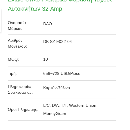
Αυτοκινήτων 32 Amp
Ονομασία
DAO
Μάρκας:
Αριθμός
DK.SZ.E022-04
Μοντέλου:
MOQ:
10
Τιμή:
656~729 USD/Piece
Πληροφορίες
Καρτόνι/ξύλινο
Συσκευασίας:
L/C, D/A, T/T, Western Union,
Όροι Πληρωμής:
MoneyGram