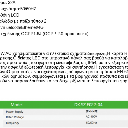
ύμα: 32A
συχνότητα:50/60HZ
 οθόνη LCD
αλώδιο με πρίζα τύπου 2
i/Bluetooth/Ethernet/4G
 χρέωσης OCPP1.6J (OCPP 2.0 προαιρετικό)
W AC χρησιμοποιείται για ηλεκτρικά οχήματα
Επικεφαλής
Η κάρτα RF
ρτισης.Ο δείκτης LED στο μπροστινό πάνελ σας βοηθά να καταλάβετ
 προστασίας του φορτιστή είναι υψηλός ως IP54, με την εξαιρετι
 την ασφαλή εξωτερική λειτουργία και συντήρηση.Η εγκατάσταση το
ναΟ φορτιστής είναι σχεδιασμένος σύμφωνα με το πρότυπο EN 618
ρικών οχημάτων, συμμορφώνεται με τα βιομηχανικά πρότυπα και εί
ούν να παρακολουθούν και να διαχειρίζονται τη λειτουργία του φορ