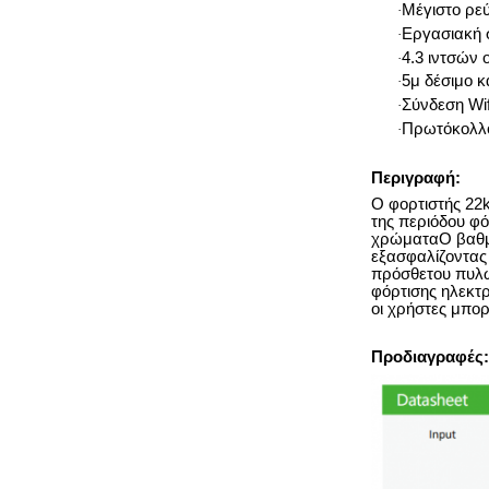
Μέγιστο ρε
·
Εργασιακή 
·
4.3 ιντσών
·
5μ δέσιμο κ
·
Σύνδεση Wif
·
Πρωτόκολλο
·
Περιγραφή:
Ο φορτιστής 22k
της περιόδου φό
χρώματαΟ βαθμός
εξασφαλίζοντας
πρόσθετου πυλώ
φόρτισης ηλεκτ
οι χρήστες μπορ
Προδιαγραφές: