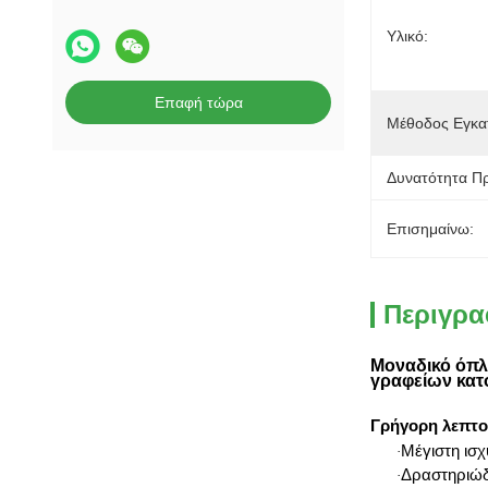
Υλικό:
Επαφή τώρα
Μέθοδος Εγκα
Δυνατότητα Π
Επισημαίνω:
Περιγρα
Μοναδικό όπλ
γραφείων κα
Γρήγορη λεπτο
Μέγιστη ισ
·
Δραστηριώδ
·