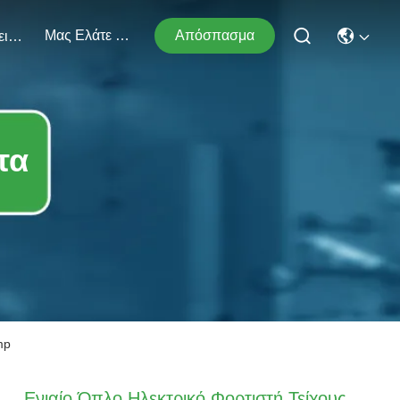
Μας Ελάτε Σε Επαφή Με
Απόσπασμα
Εκδηλώσεις
τα
mp
Ενιαίο Όπλο Ηλεκτρικό Φορτιστή Τείχους