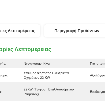
ίες Λεπτομέρειας
Περιγραφή Προϊόντων
ρίες Λεπτομέρειας
γής:
Ντονγκουάν, Κίνα
Πιστοποί
Σταθμός Φόρτισης Ηλεκτρικών 
νομα:
Αξιολόγησ
Οχημάτων 22 KW
22KW (τρίφαση Εναλλασσόμενου 
ς:
Επεξεργασ
Ρεύματος)