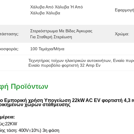
Χάλυβα Από Χάλυβα Ή Από 
Εφαρμογή
Χάλυβα Χάλυβα
Στερεόστρωμα Με Βίδες Άγκυρας 
τάστασης:
Χρώμα:
Για Σταθερή Στερέωση
ροσφοράς:
100 Τεμάχια/μήνα
Τεχνητήρας τοίχων ηλεκτρικών αυτοκινήτων
, 
Ενιαίο πυρ
Ενιαίο πυροβόλο φορτιστή 32 Amp Ev
φή Προϊόντων
ο Εμπορική χρήση Υπογείωση 22kW AC EV φορτιστή 4,3 ι
τοικημένων χώρων στάθμευσης
μέρεια
:
χύς:22KW
ης τάση: 400V
±
10
%
) 3η φάση