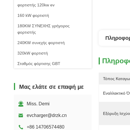
φορτιστής 120kw ev
160 kW φορτιστή
180KW ΣΥΝΕΧΗΣ γρήγορος
φορτιστής
Πληροφορ
240KW συνεχής φορτιστή
320kW φορτιστή
Πληροφο
Σταθμός φόρτισης GBT
Συσκευές για φορτιστή ηλεκτρικών
Τόπος Καταγω
οχημάτων
Μας ελάτε σε επαφή με
Τρέχοντες σταθμοί φόρτισης κινητών
Εναλλακτικό Ό
ηλεκτρικών οχημάτων
Miss. Demi
Εξόρυξη Ισχύο
evcharger@drzk.cn
+86 14706574480