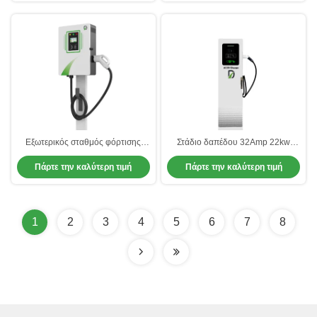
Εξωτερικός σταθμός φόρτισης
Στάδιο δαπέδου 32Amp 22kw
Wallbox Γρήγορος φορτιστής
Τυπο 2 φορτιστή αυτοκινήτου
Πάρτε την καλύτερη τιμή
Πάρτε την καλύτερη τιμή
ηλεκτρικού αυτοκινήτου για το
Τυποφορτιστή τοίχου για
κοινό
ηλεκτρικό αυτοκίνητο
1
2
3
4
5
6
7
8