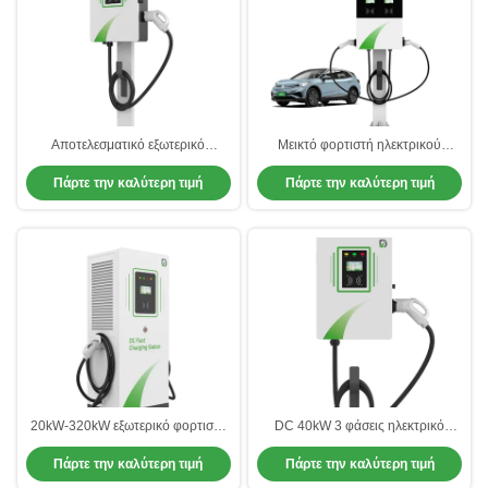
Αποτελεσματικό εξωτερικό
Μεικτό φορτιστή ηλεκτρικού
ηλεκτρικό φορτιστή αυτοκινήτου
αυτοκινήτου AC DC για χώρο
Πάρτε την καλύτερη τιμή
Πάρτε την καλύτερη τιμή
Σπίτι Ηλεκτρικοί σταθμοί φόρτισης
στάθμευσης νοσοκομείου
DC
εμπορικού κέντρου
20kW-320kW εξωτερικό φορτιστή
DC 40kW 3 φάσεις ηλεκτρικό
ηλεκτρικού αυτοκινήτου με
φορτιστή αυτοκινήτου CCS1
Πάρτε την καλύτερη τιμή
Πάρτε την καλύτερη τιμή
προσαρμόσιμο χρώμα
CCS2 GBT CHAdemo Single Gun