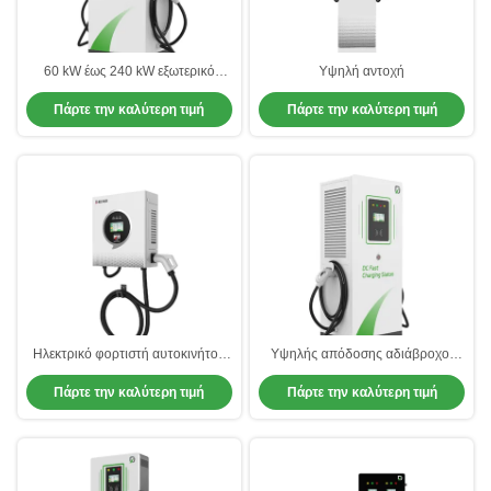
60 kW έως 240 kW εξωτερικό
Υψηλή αντοχή
φορτιστή αυτοκινήτων Δημόσια
Πάρτε την καλύτερη τιμή
Πάρτε την καλύτερη τιμή
σταθμοί φόρτισης ηλεκτρικών
οχημάτων
Ηλεκτρικό φορτιστή αυτοκινήτου
Υψηλής απόδοσης αδιάβροχοι
με ονομαστικό ρεύμα 16A/32A
οικιακοί σταθμοί φόρτισης
Πάρτε την καλύτερη τιμή
Πάρτε την καλύτερη τιμή
Προϊόν Alias GBT EV γρήγορο
ηλεκτρικών οχημάτων
φορτιστή λειτουργία εκκίνησης
APP.OCPP1.6J